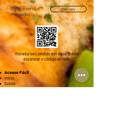
Temos serviço
Delivery
vallet
Receba seu pedido em casa. Basta
escanear o código ao lado
Acesse Fácil
Início
Sobre
Cardápio
Eventos
Galeria
Agenda
Contato
Delivery
Política de Privacidade