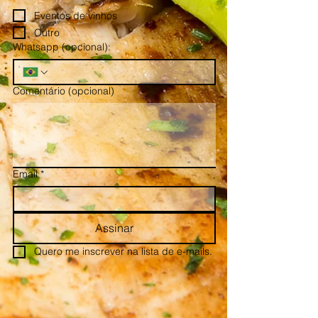
Eventos de vinhos
Outro
Whatsapp (opcional):
Comentário (opcional)
Email
*
Assinar
Quero me inscrever na lista de e-mails.