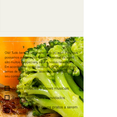
Olá! Tudo bem? É um prazer te-lo (a) aqui. Para que 
possamos avisar sobre nossos eventos, os quais 
são muitos e especiais, assine nossa newsletter. 
Em acordo com nossa política "LGPD", escolha os 
temas de seu interesse, assine e, se desejar, deixe 
seu comentário:
Noites musicais e shows musicais
Eventos com chefs convidados
Degustações de novos pratos a serem
lançados