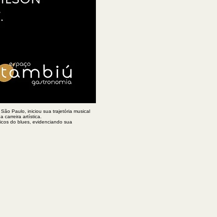
ão Paulo, iniciou sua trajetória musical
arreira artística.​
sicos do blues, evidenciando sua