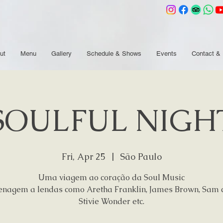
ut
Menu
Gallery
Schedule & Shows
Events
Contact & 
SOULFUL NIGH
Fri, Apr 25
  |  
São Paulo
Uma viagem ao coração da Soul Music
agem a lendas como Aretha Franklin, James Brown, Sam 
Stivie Wonder etc.