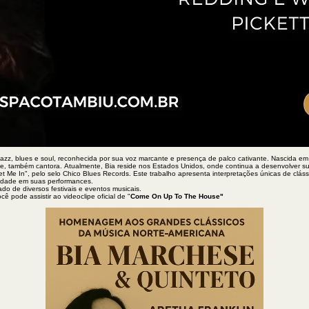
azz, blues e soul, reconhecida por sua voz marcante e presença de palco cativante. Nascida em S
e, também cantora. Atualmente, Bia reside nos Estados Unidos, onde continua a desenvolver sua c
t Me In", pelo selo Chico Blues Records. Este trabalho apresenta interpretações únicas de clás
lidade em suas performances.
pado de diversos festivais e eventos musicais.
ê pode assistir ao videoclipe oficial de "
Come On Up To The House"