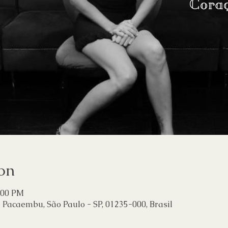
on
1:00 PM
- Pacaembu, São Paulo - SP, 01235-000, Brasil