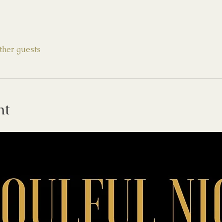
ther guests
nt