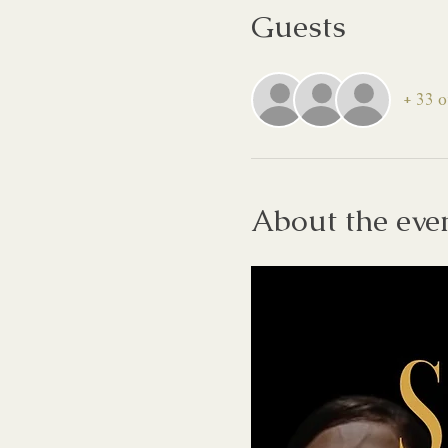
Guests
+ 33 o
About the eve